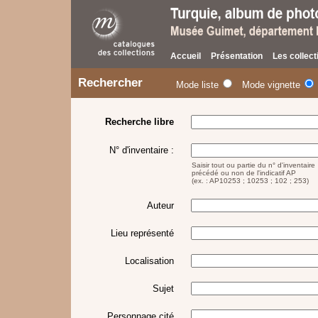
Accueil
Présentation
Les collect
Rechercher
Mode liste
Mode vignette
Recherche libre
N°
d'inventaire :
Saisir tout ou partie du n° d'inventaire
précédé ou non de l'indicatif AP
(ex. : AP10253 ; 10253 ; 102 ; 253)
Auteur
Lieu représenté
Localisation
Sujet
Personnage cité