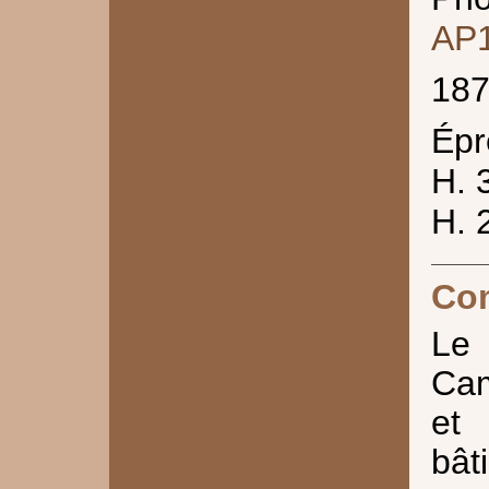
AP
18
Épr
H. 
H. 
Co
Le
Cam
et
bât