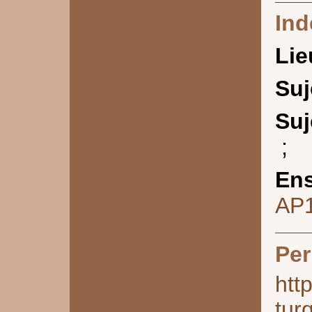
Ind
Lie
Suj
Suj
;
Ens
AP
Per
htt
tur