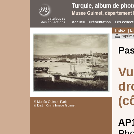
Accueil
Présentation
Les collect
Index
|
Li
Imprime
Pas
Vu
dr
(c
© Musée Guimet, Paris
© Distr. Rmn / Image Guimet
AP
Pho