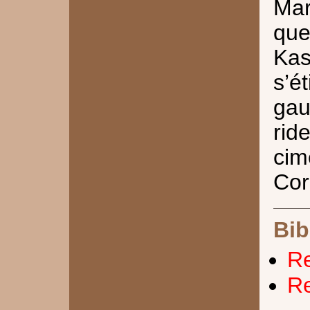
Mar
que
Ka
s’é
ga
ri
cim
Cor
Bib
Re
Re