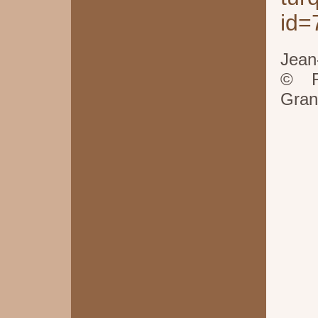
id=
Jean
© R
Gran